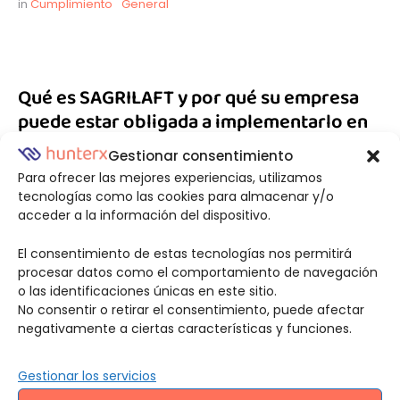
in 
Cumplimiento
General
Qué es SAGRILAFT y por qué su empresa
puede estar obligada a implementarlo en
2026
Gestionar consentimiento
Para ofrecer las mejores experiencias, utilizamos
Qué es SAGRILAFT, quién está obligado y qué cambió
tecnologías como las cookies para almacenar y/o
con la Circular 100-000020 de 2026. Guía clara para …
acceder a la información del dispositivo.
El consentimiento de estas tecnologías nos permitirá
by 
Equipo Editorial
·
agosto 7, 2026
·
procesar datos como el comportamiento de navegación
in 
Cumplimiento
General
o las identificaciones únicas en este sitio.
No consentir o retirar el consentimiento, puede afectar
negativamente a ciertas características y funciones.
Gestionar los servicios