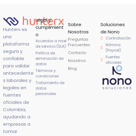
Legal y
Sobre
Soluciones
cumplimient
Hunterx es
Nosotros
de Nono
o
una
Contratación
Preguntas
Acuerdos a nivel
plataforma
Frecuentes
Nómina
de servicio (SLA)
(Payroll)
segura y
Contacto
Política de
Fuentes
confiable
eliminación de
Nosotros
oficiales
datos
para validar
Blog
Términos y
antecedente
condiciones
s laborales y
Tratamiento de
legales en
datos
personales
fuentes
oficiales de
Colombia,
ayudando a
empresas a
tomar