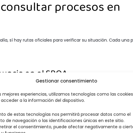
 consultar procesos en
ía, sí hay rutas oficiales para verificar su situación. Cada una 
enuncia en el SPOA
Gestionar consentimiento
 Fiscalía para gestionar las noticias criminales. Para consultar e
as mejores experiencias, utilizamos tecnologías como las cookie
 de Noticia Criminal), un código de 21 dígitos, más un código 
acceder a la información del dispositivo.
hace en el
portal oficial de la Fiscalía General de la Nación
.
nto de estas tecnologías nos permitirá procesar datos como el
 de navegación o las identificaciones únicas en este sitio.
l Unificada de la Rama Judicial
 retirar el consentimiento, puede afectar negativamente a ciert
 y funciones.