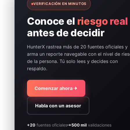
VERIFICACIÓN EN MINUTOS
Conoce el
riesgo real
antes de decidir
HunterX rastrea más de 20 fuentes oficiales y
arma un reporte navegable con el nivel de rie
de la persona. Tú solo lees y decides con
respaldo.
Comenzar ahora
Habla con un asesor
+20
fuentes oficiales
+500 mil
validaciones