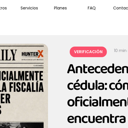
tros
Servicios
Planes
FAQ
Contac
10
 min
VERIFICACIÓN
Antecedent
cédula: có
oficialment
encuentra