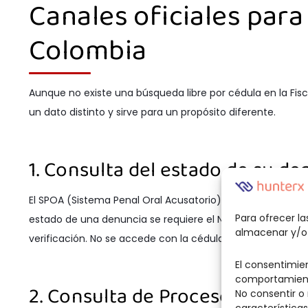
Canales oficiales para
Colombia
Aunque no existe una búsqueda libre por cédula en la Fiscal
un dato distinto y sirve para un propósito diferente.
1. Consulta del estado de su d
El SPOA (Sistema Penal Oral Acusatorio) es el sistema de la
Para ofrecer l
estado de una denuncia se requiere el NUNC (Número Único
almacenar y/o 
verificación. No se accede con la cédula. La consulta se 
El consentimie
comportamiento
2. Consulta de Procesos Naciona
No consentir o
características