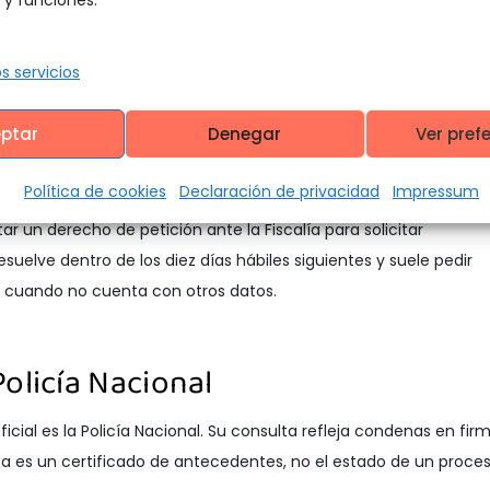
cial consultable. La CPNU (Consulta de Procesos Nacional
 de radicación o por nombre o razón social. Es la herramienta
s servicios
 despacho. Está disponible en el
portal oficial de la Rama Judicia
ptar
Denegar
Ver pref
iscalía
Política de cookies
Declaración de privacidad
Impressum
ar un derecho de petición ante la Fiscalía para solicitar
suelve dentro de los diez días hábiles siguientes y suele pedir
al cuando no cuenta con otros datos.
olicía Nacional
icial es la Policía Nacional. Su consulta refleja condenas en fir
ita es un certificado de antecedentes, no el estado de un proces