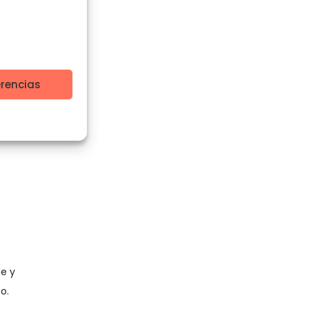
l
.
erencias
me y
o.