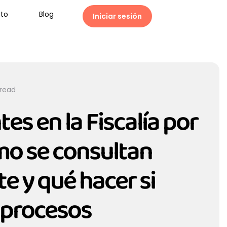
to
Blog
Iniciar sesión
 read
es en la Fiscalía por
mo se consultan
e y qué hacer si
 procesos