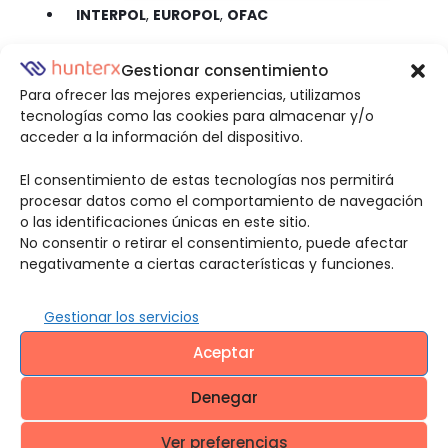
INTERPOL
,
EUROPOL
,
OFAC
Listas de terrorismo de la ONU
Gestionar consentimiento
Para ofrecer las mejores experiencias, utilizamos
Verificación de documentos extranjeros
tecnologías como las cookies para almacenar y/o
(pasaportes, cédulas)
acceder a la información del dispositivo.
El consentimiento de estas tecnologías nos permitirá
Estas fuentes son indispensables para procesos de
procesar datos como el comportamiento de navegación
contratación con alcance global o de alta sensibilidad.
o las identificaciones únicas en este sitio.
No consentir o retirar el consentimiento, puede afectar
negativamente a ciertas características y funciones.
El plus de las fuentes
Gestionar los servicios
internas
Aceptar
complementarias
Denegar
Ver preferencias