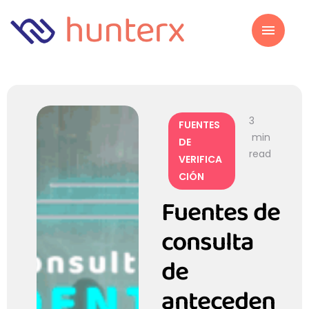
3
FUENTES 
 min 
DE 
read
VERIFICA
CIÓN
Fuentes de
consulta
de
anteceden