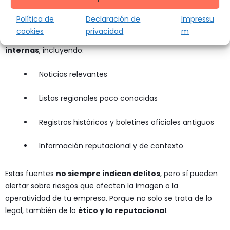
Ahora bien, si solo te quedas con las bases oficiales, te estás
perdiendo de una gran parte del mapa.
Política de
Declaración de
Impressu
cookies
privacidad
m
Plataformas como
HunterX
integran más de
5.108 fuentes
internas
, incluyendo:
Noticias relevantes
Listas regionales poco conocidas
Registros históricos y boletines oficiales antiguos
Información reputacional y de contexto
Estas fuentes
no siempre indican delitos
, pero sí pueden
alertar sobre riesgos que afecten la imagen o la
operatividad de tu empresa. Porque no solo se trata de lo
legal, también de lo
ético y lo reputacional
.