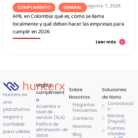
agosto 7, 2026
CUMPLIMIENTO
GENERAL
AML en Colombia: qué es, cómo se llama
localmente y qué deben hacer las empresas para
cumplir en 2026
Leer más
Legal y
Sobre
Soluciones
cumplimient
Hunterx es
Nosotros
de Nono
o
una
Contratació
Preguntas
Acuerdos a
n
plataforma
Frecuentes
nivel de
Nómina
segura y
servicio (SLA)
Contacto
(Payroll)
confiable
Política de
Nosotros
Fuentes
eliminación de
para validar
oficiales
Blog
datos