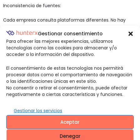
Inconsistencia de fuentes:
Cada empresa consulta plataformas diferentes. No hay
consolidación. Una persona puede tener antecedentes en
Gestionar consentimiento
Rama Judicial que no aparecen en plataformas privadas.
Para ofrecer las mejores experiencias, utilizamos
tecnologías como las cookies para almacenar y/o
Información desactualizada:
acceder a la información del dispositivo.
Las consultas se hacen una sola vez, al momento de la
El consentimiento de estas tecnologías nos permitirá
contratación. Seis meses después, esa información está
procesar datos como el comportamiento de navegación
obsoleta.
o las identificaciones únicas en este sitio.
No consentir o retirar el consentimiento, puede afectar
Falta de supervisión continua:
negativamente a ciertas características y funciones.
En cargos directivos hay autonomía casi total. El gerente del
Gestionar los servicios
Tolima pudo desactivar sistemas de seguridad sin que nadie
Aceptar
lo cuestionara porque tenía autoridad para hacerlo.
Denegar
Sin integración con supervisión operativa: