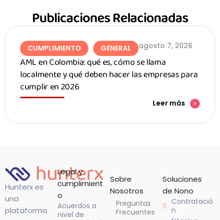
Publicaciones Relacionadas
agosto 7, 2026
CUMPLIMIENTO
GENERAL
AML en Colombia: qué es, cómo se llama
localmente y qué deben hacer las empresas para
cumplir en 2026
Leer más
Legal y
Sobre
Soluciones
cumplimient
Hunterx es
Nosotros
de Nono
o
una
Contratació
Preguntas
Acuerdos a
n
plataforma
Frecuentes
nivel de