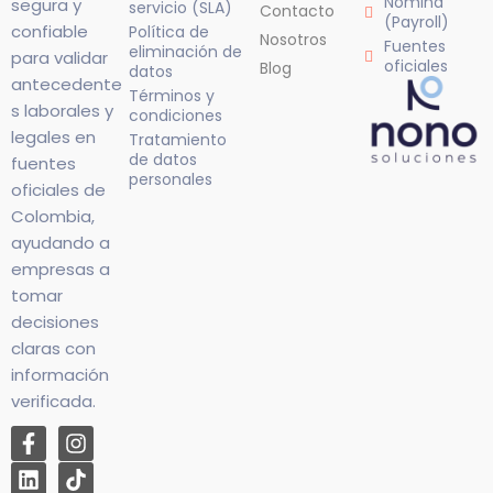
Nómina
segura y
servicio (SLA)
Contacto
(Payroll)
confiable
Política de
Nosotros
Fuentes
eliminación de
para validar
oficiales
Blog
datos
antecedente
Términos y
s laborales y
condiciones
legales en
Tratamiento
de datos
fuentes
personales
oficiales de
Colombia,
ayudando a
empresas a
tomar
decisiones
claras con
información
verificada.