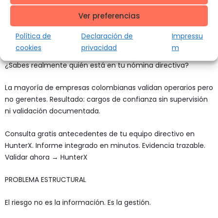
Ver preferencias
Aunque alguien haya verificado antecedentes, esa
información no se integra en los sistemas de monitoreo
Política de
Declaración de
Impressu
operativo.
cookies
privacidad
m
¿Sabes realmente quién está en tu nómina directiva?
La mayoría de empresas colombianas validan operarios pero
no gerentes. Resultado: cargos de confianza sin supervisión
ni validación documentada.
Consulta gratis antecedentes de tu equipo directivo en
HunterX. Informe integrado en minutos. Evidencia trazable.
Validar ahora → HunterX
PROBLEMA ESTRUCTURAL
El riesgo no es la información. Es la gestión.