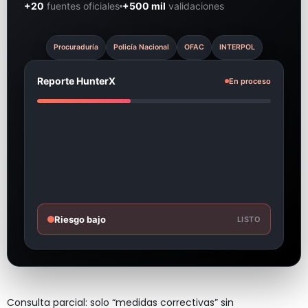
+20
fuentes oficiales
+500 mil
validaciones
Procuraduría
Policía Nacional
OFAC
INTERPOL
Reporte HunterX
En proceso
Riesgo bajo
LISTO
Consulta parcial: solo “medidas correctivas” sin