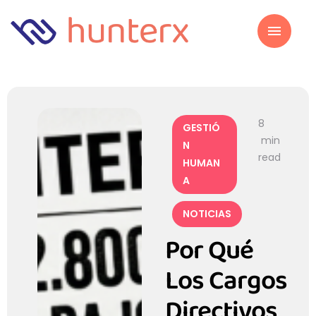
8
GESTIÓ
 min 
N 
read
HUMAN
A
NOTICIAS
Por Qué
Los Cargos
Directivos