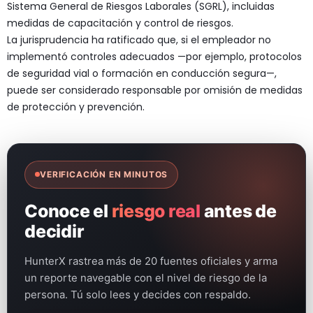
Sistema General de Riesgos Laborales (SGRL), incluidas
medidas de capacitación y control de riesgos.
La jurisprudencia ha ratificado que, si el empleador no
implementó controles adecuados —por ejemplo, protocolos
de seguridad vial o formación en conducción segura—,
puede ser considerado responsable por omisión de medidas
de protección y prevención.
VERIFICACIÓN EN MINUTOS
Conoce el
riesgo real
antes de
decidir
HunterX rastrea más de 20 fuentes oficiales y arma
un reporte navegable con el nivel de riesgo de la
persona. Tú solo lees y decides con respaldo.