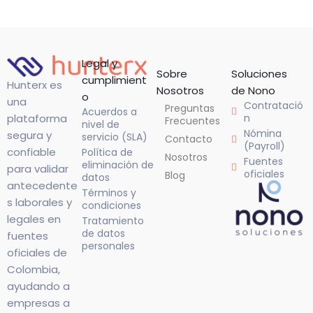
Legal y
Sobre
Soluciones
cumplimient
Hunterx es
Nosotros
de Nono
o
una
Contratació
Preguntas
Acuerdos a
n
plataforma
Frecuentes
nivel de
Nómina
segura y
servicio (SLA)
Contacto
(Payroll)
confiable
Política de
Nosotros
Fuentes
eliminación de
para validar
oficiales
Blog
datos
antecedente
Términos y
s laborales y
condiciones
legales en
Tratamiento
de datos
fuentes
personales
oficiales de
Colombia,
ayudando a
empresas a